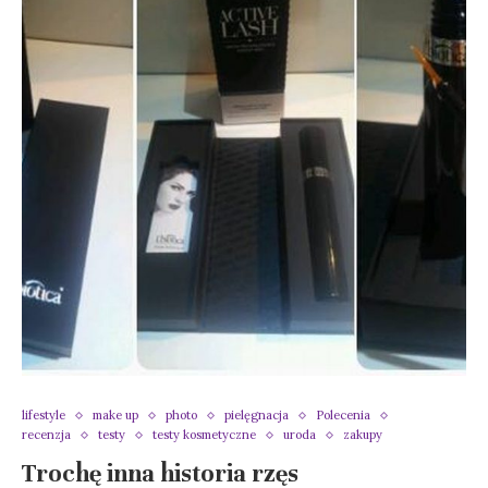
lifestyle
make up
photo
pielęgnacja
Polecenia
recenzja
testy
testy kosmetyczne
uroda
zakupy
Trochę inna historia rzęs