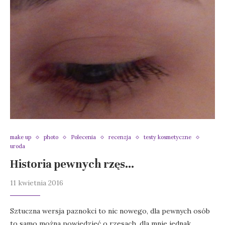
make up
photo
Polecenia
recenzja
testy kosmetyczne
uroda
Historia pewnych rzęs…
11 kwietnia 2016
Sztuczna wersja paznokci to nic nowego, dla pewnych osób
to samo można powiedzieć o rzęsach, dla mnie jednak