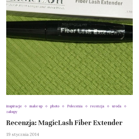
inspiracje
make up
photo
Polecenia
recenzja
uroda
zakupy
Recenzja: MagicLash Fiber Extender
19 stycznia 2014