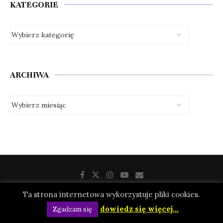
KATEGORIE
ARCHIWA
Ta strona internetowa wykorzystuje pliki cookies.
dowiedz się więcej...
@2019 - All Right Reserved. keepcalmcarryon.pl
Zgadzam się