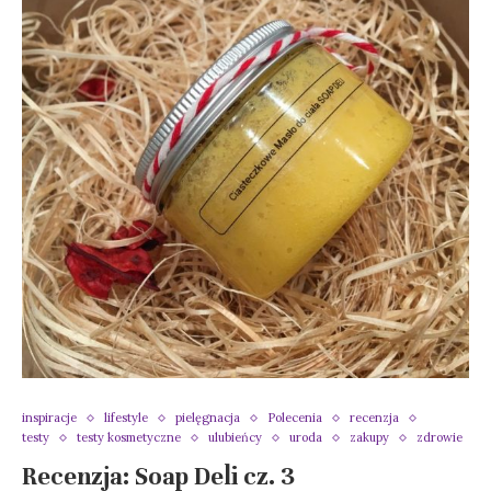
inspiracje
lifestyle
pielęgnacja
Polecenia
recenzja
testy
testy kosmetyczne
ulubieńcy
uroda
zakupy
zdrowie
Recenzja: Soap Deli cz. 3