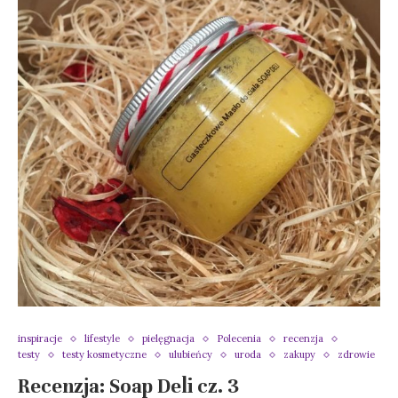
inspiracje
lifestyle
pielęgnacja
Polecenia
recenzja
testy
testy kosmetyczne
ulubieńcy
uroda
zakupy
zdrowie
Recenzja: Soap Deli cz. 3