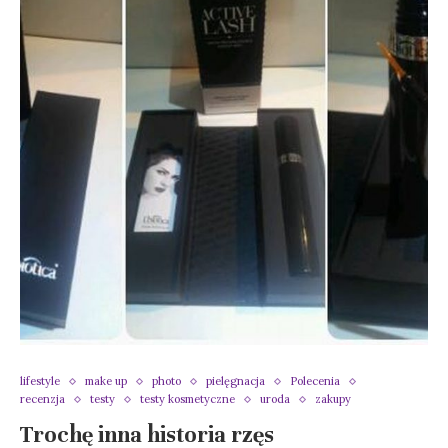
lifestyle
make up
photo
pielęgnacja
Polecenia
recenzja
testy
testy kosmetyczne
uroda
zakupy
Trochę inna historia rzęs