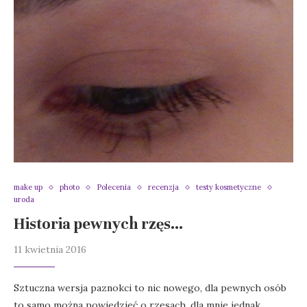
make up
photo
Polecenia
recenzja
testy kosmetyczne
uroda
Historia pewnych rzęs…
11 kwietnia 2016
Sztuczna wersja paznokci to nic nowego, dla pewnych osób
to samo można powiedzieć o rzęsach, dla mnie jednak