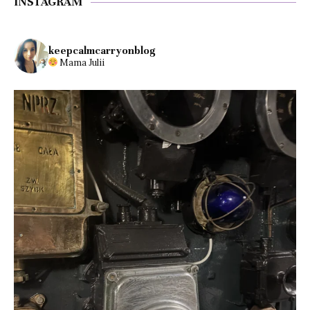
INSTAGRAM
keepcalmcarryonblog
Mama Julii