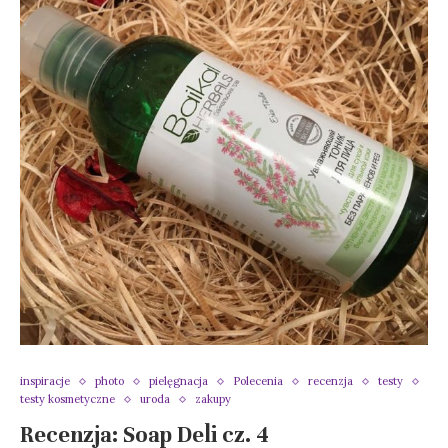
inspiracje
photo
pielęgnacja
Polecenia
recenzja
testy
testy kosmetyczne
uroda
zakupy
Recenzja: Soap Deli cz. 4