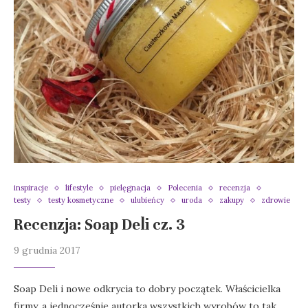
inspiracje
lifestyle
pielęgnacja
Polecenia
recenzja
testy
testy kosmetyczne
ulubieńcy
uroda
zakupy
zdrowie
Recenzja: Soap Deli cz. 3
9 grudnia 2017
Soap Deli i nowe odkrycia to dobry początek. Właścicielka
firmy, a jednocześnie autorka wszystkich wyrobów to tak