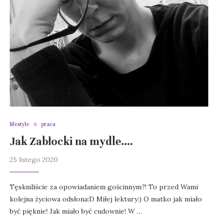
lifestyle
praca
Jak Zabłocki na mydle….
25 lutego 2020
Tęskniliście za opowiadaniem gościnnym?! To przed Wami
kolejna życiowa odsłona:D Miłej lektury:) O matko jak miało
być pięknie! Jak miało być cudownie! W …