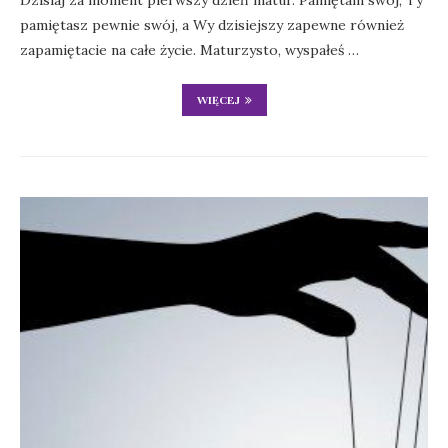
Dzisiaj za moment pierwszy dzień matur. Pamiętam swój, Ty
pamiętasz pewnie swój, a Wy dzisiejszy zapewne również
zapamiętacie na całe życie. Maturzysto, wyspałeś …
WIĘCEJ