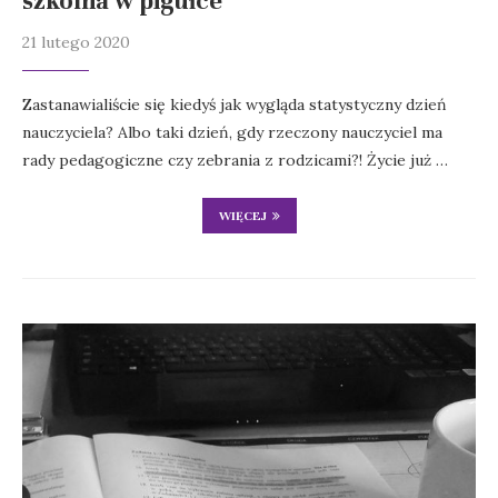
szkolna w pigułce
21 lutego 2020
Zastanawialiście się kiedyś jak wygląda statystyczny dzień
nauczyciela? Albo taki dzień, gdy rzeczony nauczyciel ma
rady pedagogiczne czy zebrania z rodzicami?! Życie już …
WIĘCEJ