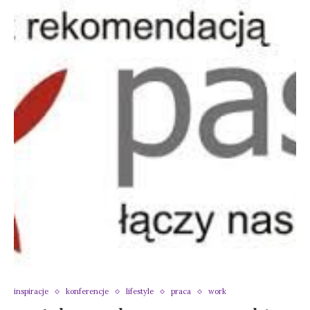
inspiracje
konferencje
lifestyle
praca
work