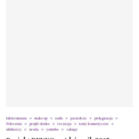
lakieromania
make up
nails
paznokcie
pielęgnacja
Polecenia
projkt denko
recenzja
testy kosmetyczne
ulubieńcy
uroda
youtube
zakupy