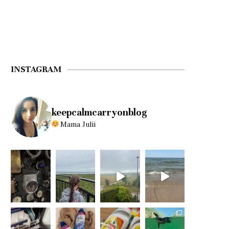
INSTAGRAM
keepcalmcarryonblog
Mama Julii