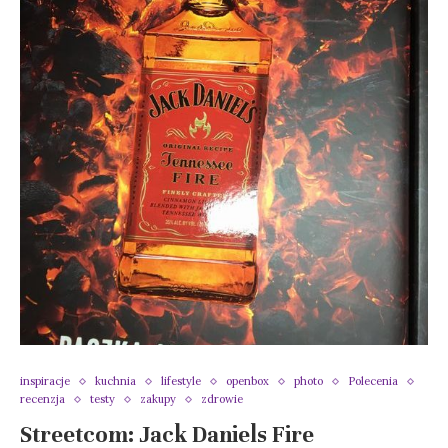
inspiracje
kuchnia
lifestyle
openbox
photo
Polecenia
recenzja
testy
zakupy
zdrowie
Streetcom: Jack Daniels Fire