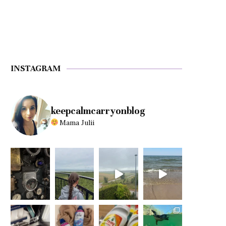
INSTAGRAM
keepcalmcarryonblog
Mama Julii