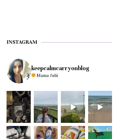
INSTAGRAM
keepcalmcarryonblog
Mama Julii