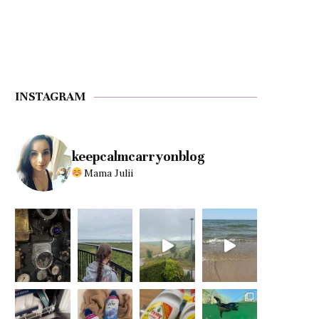
INSTAGRAM
keepcalmcarryonblog
Mama Julii