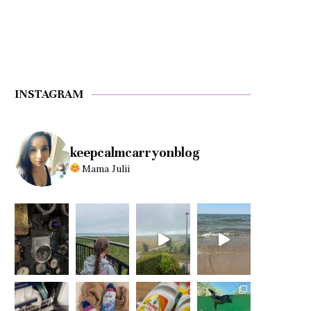
INSTAGRAM
keepcalmcarryonblog
Mama Julii