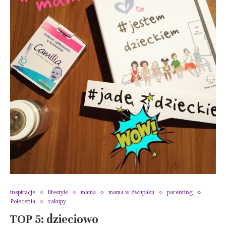
inspiracje
lifestyle
mama
mama w dwupaku
parenting
Polecenia
zakupy
TOP 5: dzieciowo