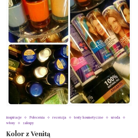
inspiracje
Polecenia
recenzja
testy kosmetyczne
uroda
włosy
zakupy
Kolor z Venitą