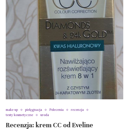
make up
pielęgnacja
Polecenia
recenzja
testy kosmetyczne
uroda
Recenzja: krem CC od Eveline