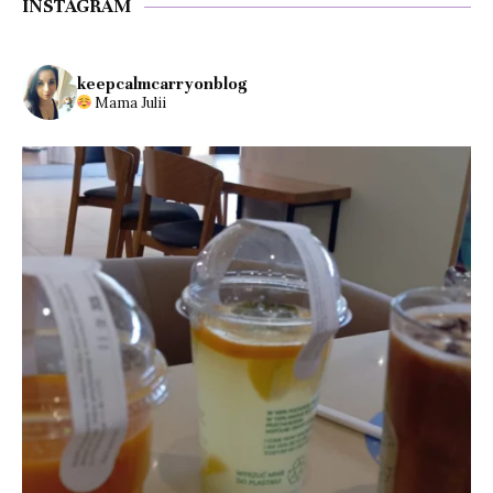
INSTAGRAM
keepcalmcarryonblog
Mama Julii