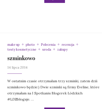
make up
photo
Polecenia
recenzja
testy kosmetyczne
uroda
zakupy
szminkowo
14 lipca 2014
W ostatnim czasie otrzymałam trzy szminki, zatem dziś
szminkowo będzie:) Dwie szminki są firmy Eveline, które
otrzymałam na I Spotkaniu Blogerek Łódzkich
#LDZbloguje. …