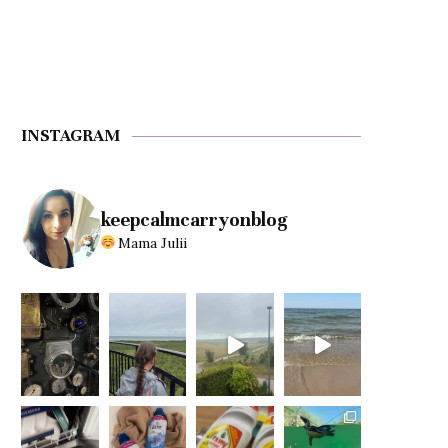
INSTAGRAM
keepcalmcarryonblog
Mama Julii