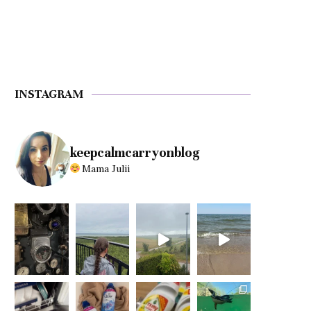
INSTAGRAM
keepcalmcarryonblog
Mama Julii