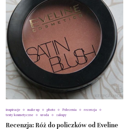
inspiracje
make up
photo
Polecenia
recenzja
testy kosmetyczne
uroda
zakupy
Recenzja: Róż do policzków od Eveline