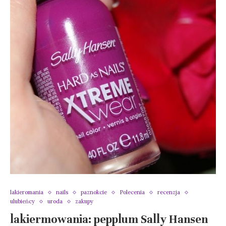
lakieromania
nails
paznokcie
Polecenia
recenzja
ulubieńcy
uroda
zakupy
lakiermowania: pepplum Sally Hansen