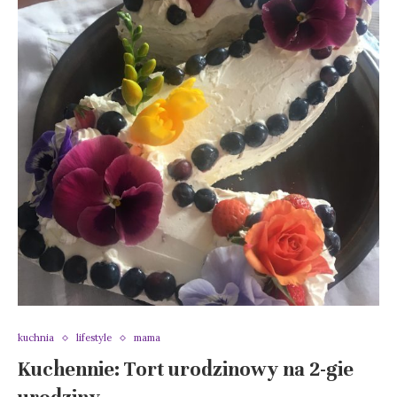
kuchnia
lifestyle
mama
Kuchennie: Tort urodzinowy na 2-gie