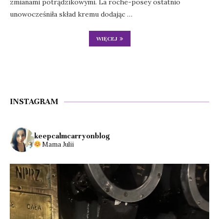
zmianami potrądzikowymi. La roche-posey ostatnio
unowocześniła skład kremu dodając …
WIĘCEJ
INSTAGRAM
keepcalmcarryonblog
Mama Julii