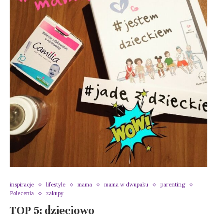
inspiracje
lifestyle
mama
mama w dwupaku
parenting
Polecenia
zakupy
TOP 5: dzieciowo