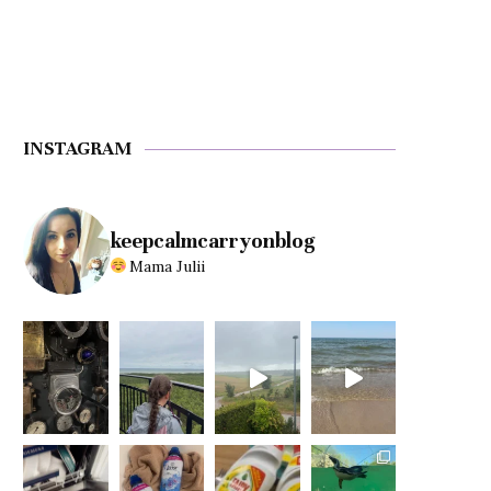
INSTAGRAM
keepcalmcarryonblog
Mama Julii