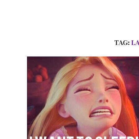
TAG:
L