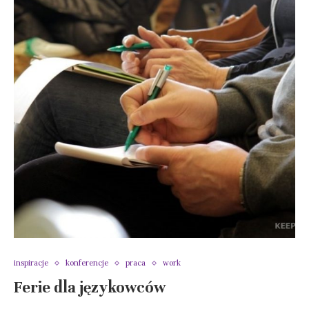
inspiracje
konferencje
praca
work
Ferie dla językowców