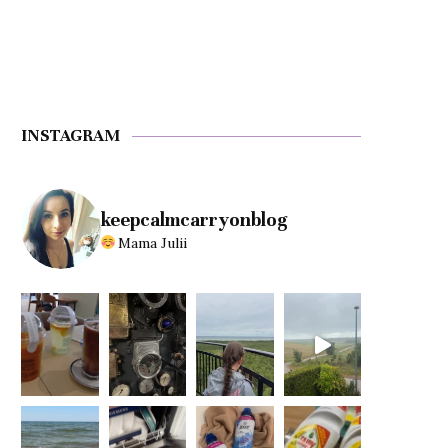
INSTAGRAM
keepcalmcarryonblog
Mama Julii