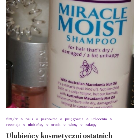
film/tv
nails
paznokcie
pielęgnacja
Polecenia
recenzja
ulubieńcy
uroda
włosy
zakupy
Ulubieńcy kosmetyczni ostatnich