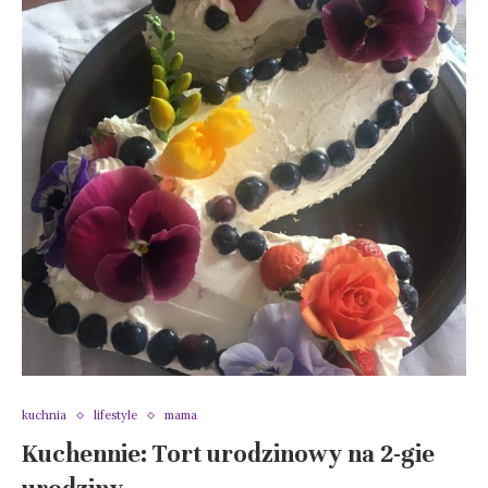
kuchnia
lifestyle
mama
Kuchennie: Tort urodzinowy na 2-gie