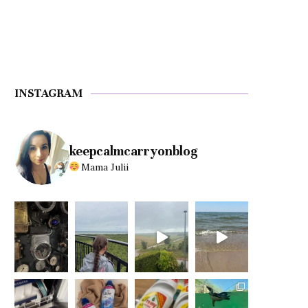
INSTAGRAM
keepcalmcarryonblog
Mama Julii