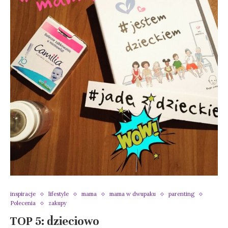
inspiracje
lifestyle
mama
mama w dwupaku
parenting
Polecenia
zakupy
TOP 5: dzieciowo