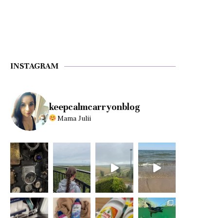
INSTAGRAM
keepcalmcarryonblog
Mama Julii