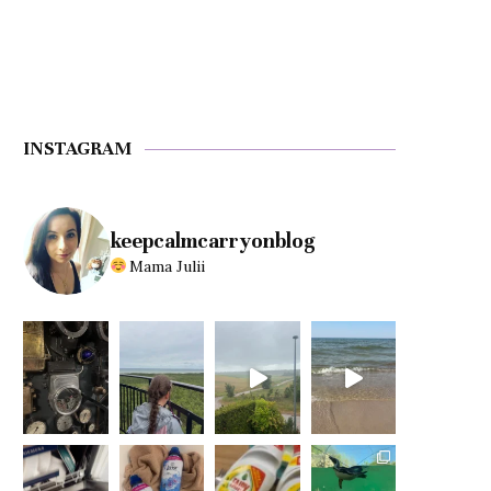
INSTAGRAM
keepcalmcarryonblog
Mama Julii