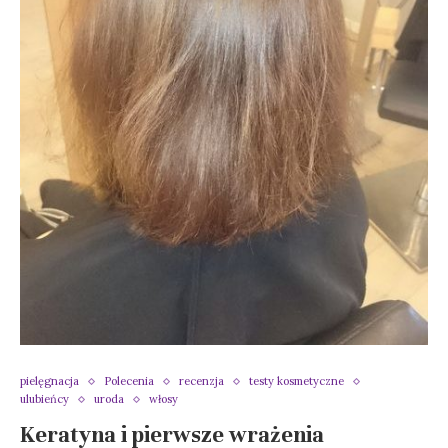
pielęgnacja
Polecenia
recenzja
testy kosmetyczne
ulubieńcy
uroda
włosy
Keratyna i pierwsze wrażenia