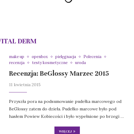
VITAL DERM
make up
openbox
pielęgnacja
Polecenia
recenzja
testy kosmetyczne
uroda
Recenzja: BeGlossy Marzec 2015
11 kwietnia 2015
Przyszła pora na podsumowanie pudełka marcowego od
BeGlossy zatem do dzieła. Pudełko marcowe było pod
hasłem Powiew Kobiecości i było wypełnione po brzegi …
WIĘCEJ