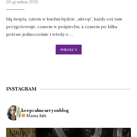
20 grudnia 2015
Idą święta, zatem w kuchni będzie „ukrop”, każdy coś tam
przygotowuje, czasem w pośpiechu, a czasem po kilka
potraw jednocześnie i wtedy o …
WIĘCEJ
INSTAGRAM
keepcalmcarryonblog
Mama Julii