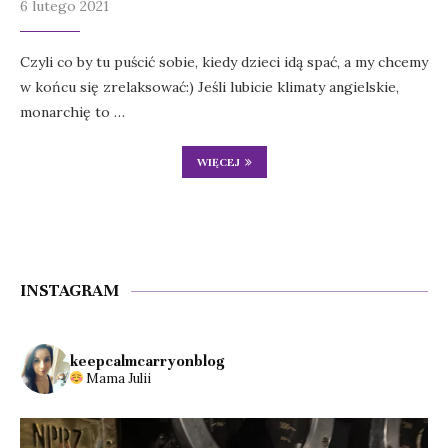
6 lutego 2021
Czyli co by tu puścić sobie, kiedy dzieci idą spać, a my chcemy
w końcu się zrelaksować:) Jeśli lubicie klimaty angielskie,
monarchię to …
WIĘCEJ
INSTAGRAM
keepcalmcarryonblog
Mama Julii