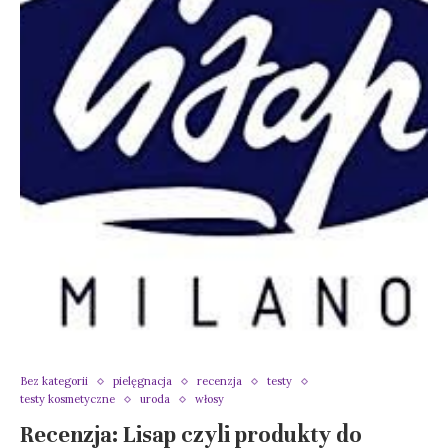
Bez kategorii
pielęgnacja
recenzja
testy
testy kosmetyczne
uroda
włosy
Recenzja: Lisap czyli produkty do