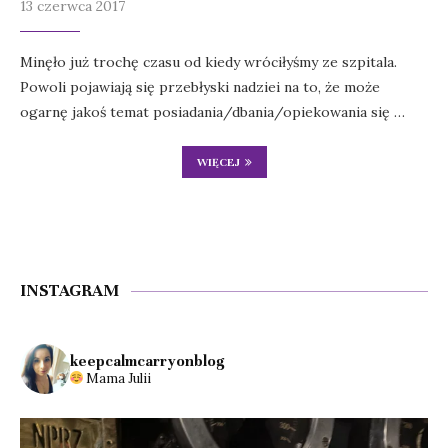
13 czerwca 2017
Minęło już trochę czasu od kiedy wróciłyśmy ze szpitala.
Powoli pojawiają się przebłyski nadziei na to, że może
ogarnę jakoś temat posiadania/dbania/opiekowania się …
WIĘCEJ
INSTAGRAM
keepcalmcarryonblog
Mama Julii