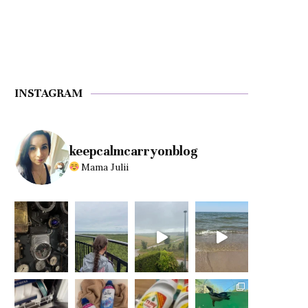
INSTAGRAM
keepcalmcarryonblog
Mama Julii