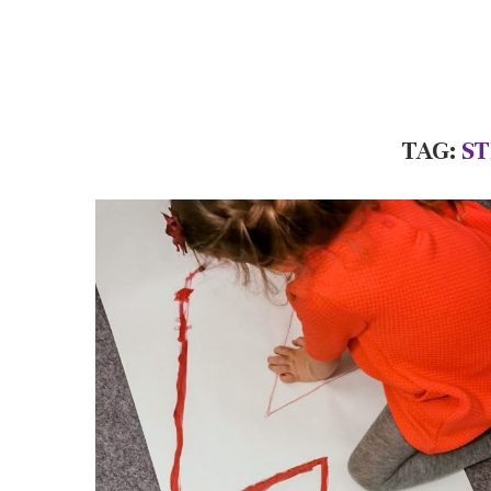
TAG:
ST