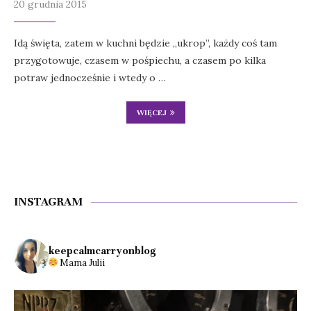
20 grudnia 2015
Idą święta, zatem w kuchni będzie „ukrop”, każdy coś tam
przygotowuje, czasem w pośpiechu, a czasem po kilka
potraw jednocześnie i wtedy o …
WIĘCEJ
INSTAGRAM
keepcalmcarryonblog
Mama Julii