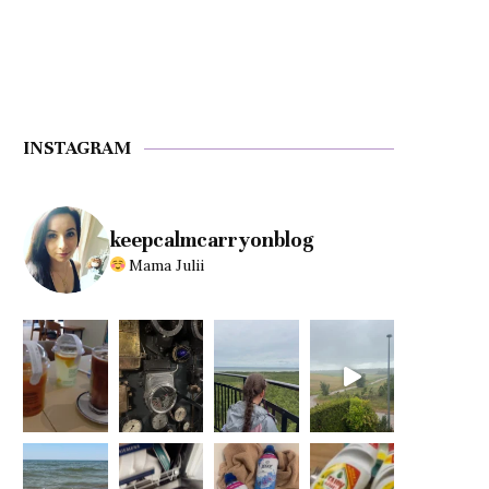
INSTAGRAM
keepcalmcarryonblog
Mama Julii