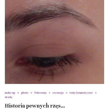
make up
photo
Polecenia
recenzja
testy kosmetyczne
uroda
Historia pewnych rzęs…