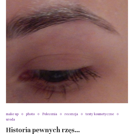
make up
photo
Polecenia
recenzja
testy kosmetyczne
uroda
Historia pewnych rzęs…