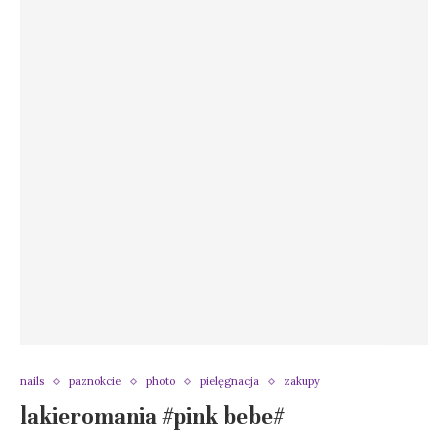
nails
paznokcie
photo
pielęgnacja
zakupy
lakieromania #pink bebe#