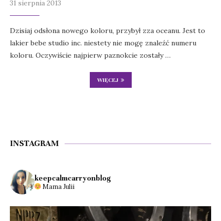
31 sierpnia 2013
Dzisiaj odsłona nowego koloru, przybył zza oceanu. Jest to
lakier bebe studio inc. niestety nie mogę znaleźć numeru
koloru. Oczywiście najpierw paznokcie zostały …
WIĘCEJ
INSTAGRAM
keepcalmcarryonblog
Mama Julii