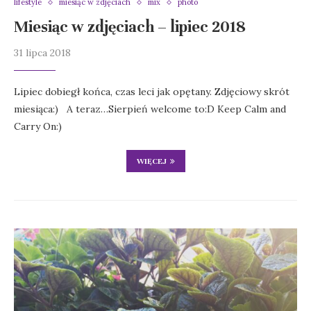
lifestyle
miesiąc w zdjęciach
mix
photo
Miesiąc w zdjęciach – lipiec 2018
31 lipca 2018
Lipiec dobiegł końca, czas leci jak opętany. Zdjęciowy skrót
miesiąca:) A teraz…Sierpień welcome to:D Keep Calm and
Carry On:)
WIĘCEJ