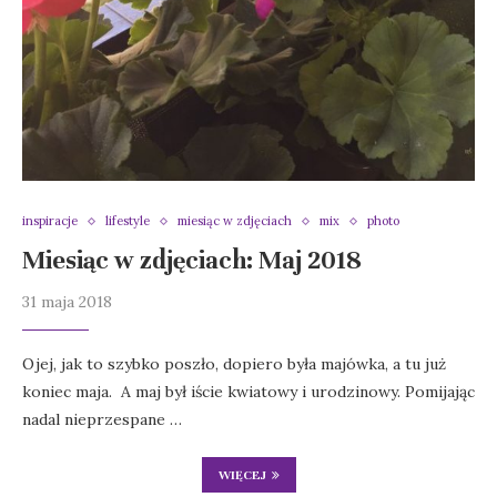
inspiracje
lifestyle
miesiąc w zdjęciach
mix
photo
Miesiąc w zdjęciach: Maj 2018
31 maja 2018
Ojej, jak to szybko poszło, dopiero była majówka, a tu już
koniec maja. A maj był iście kwiatowy i urodzinowy. Pomijając
nadal nieprzespane …
WIĘCEJ