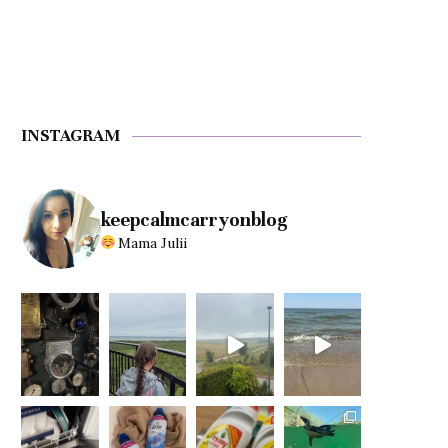
INSTAGRAM
keepcalmcarryonblog
Mama Julii