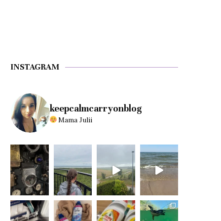
INSTAGRAM
keepcalmcarryonblog
Mama Julii