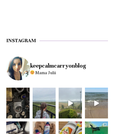
INSTAGRAM
keepcalmcarryonblog
Mama Julii